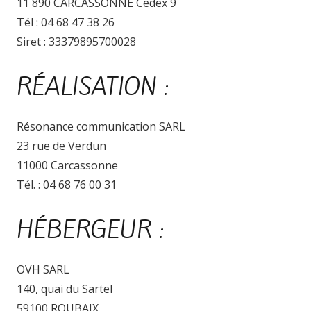
11 890 CARCASSONNE Cedex 9
Tél : 04 68 47 38 26
Siret : 33379895700028
RÉALISATION :
Résonance communication SARL
23 rue de Verdun
11000 Carcassonne
Tél. : 04 68 76 00 31
HÉBERGEUR :
OVH SARL
140, quai du Sartel
59100 ROUBAIX